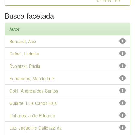
UTFPR - PB
Busca facetada
Autor
Bernardi, Alex
1
Defaci, Ludmila
1
Dvojatzki, Pricila
1
Fernandes, Marcio Luiz
1
Goffi, Andreia dos Santos
1
Gularte, Luis Carlos Pais
1
Linhares, João Eduardo
1
Luz, Jaqueline Galleazzi da
1