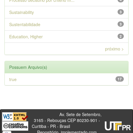
Processo decisório por critério m...
Sustainability
3
Sustentabilidade
3
Education, Higher
2
próximo >
Possuem Arquivo(s)
true
17
Av. Sete de Setembro,
3165 - Rebouças CEP 80230-901 -
Curitiba - PR - Brasil
Repositório, implementado com