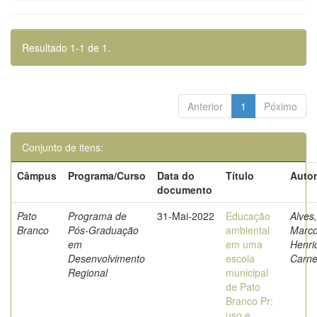
Resultado 1-1 de 1.
Anterior
1
Póximo
Conjunto de itens:
Câmpus
Programa/Curso
Data do
Título
Autor
documento
Pato
Programa de
31-Mai-2022
Educação
Alves,
Branco
Pós-Graduação
ambiental
Marc
em
em uma
Henri
Desenvolvimento
escola
Carne
Regional
municipal
de Pato
Branco Pr:
uso e