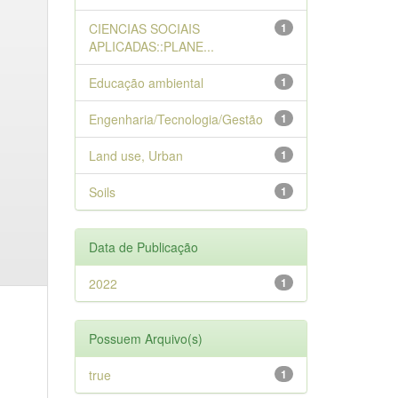
CIENCIAS SOCIAIS
1
APLICADAS::PLANE...
Educação ambiental
1
Engenharia/Tecnologia/Gestão
1
Land use, Urban
1
Soils
1
Data de Publicação
2022
1
Possuem Arquivo(s)
true
1