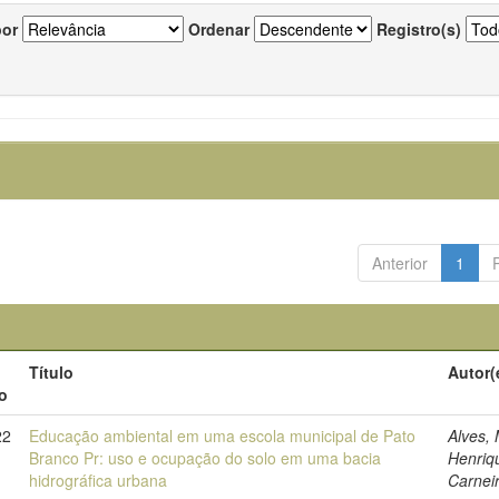
por
Ordenar
Registro(s)
Anterior
1
Título
Autor(
o
22
Educação ambiental em uma escola municipal de Pato
Alves,
Branco Pr: uso e ocupação do solo em uma bacia
Henriq
hidrográfica urbana
Carnei