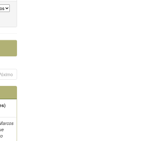
Póximo
es)
 Marcos
ue
ro