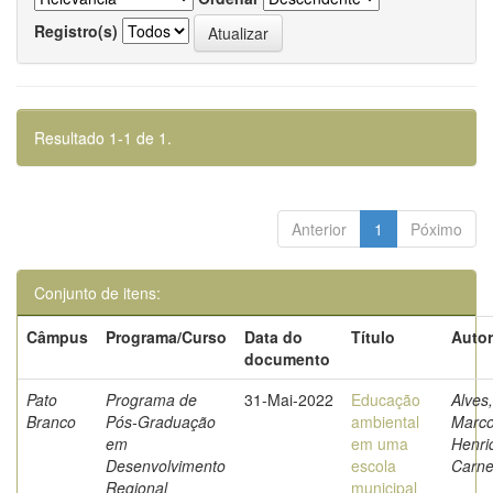
Registro(s)
Resultado 1-1 de 1.
Anterior
1
Póximo
Conjunto de itens:
Câmpus
Programa/Curso
Data do
Título
Autor
documento
Pato
Programa de
31-Mai-2022
Educação
Alves,
Branco
Pós-Graduação
ambiental
Marc
em
em uma
Henri
Desenvolvimento
escola
Carne
Regional
municipal