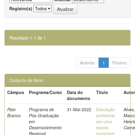
Registro(s)
Resultado 1-1 de 1.
Anterior
1
Póximo
Conjunto de itens:
Câmpus
Programa/Curso
Data do
Título
Autor
documento
Pato
Programa de
31-Mai-2022
Educação
Alves,
Branco
Pós-Graduação
ambiental
Marc
em
em uma
Henri
Desenvolvimento
escola
Carne
Regional
municipal