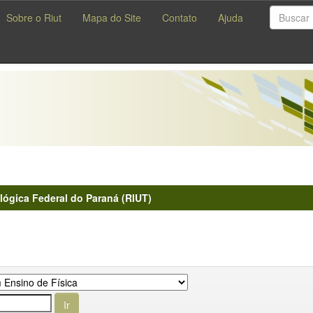
Sobre o Riut
Mapa do Site
Contato
Ajuda
lógica Federal do Paraná (RIUT)