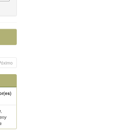
Póximo
or(es)
e,
eny
a