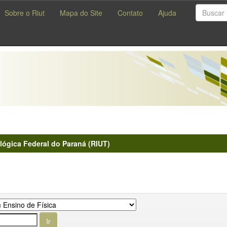
Sobre o Riut
Mapa do Site
Contato
Ajuda
lógica Federal do Paraná (RIUT)