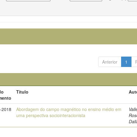
Anterior
1
do
Título
Aut
mento
t-2018
Abordagem do campo magnético no ensino médio em
Vall
uma perspectiva sociointeracionista
Ros
Dall