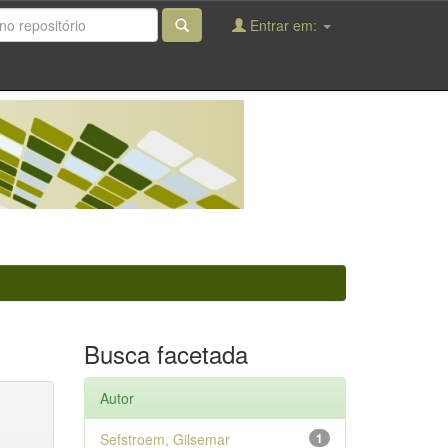
Entrar em:
Busca facetada
Autor
Sefstroem, Gilsemar
1