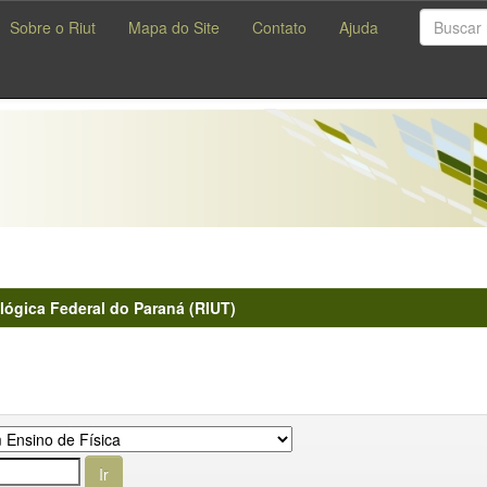
Sobre o Riut
Mapa do Site
Contato
Ajuda
lógica Federal do Paraná (RIUT)