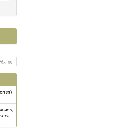
Póximo
or(es)
stroem,
semar