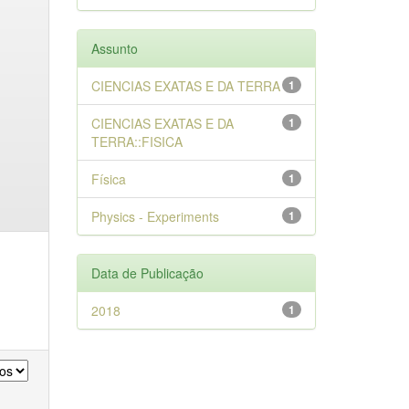
Assunto
CIENCIAS EXATAS E DA TERRA
1
CIENCIAS EXATAS E DA
1
TERRA::FISICA
Física
1
Physics - Experiments
1
Data de Publicação
2018
1