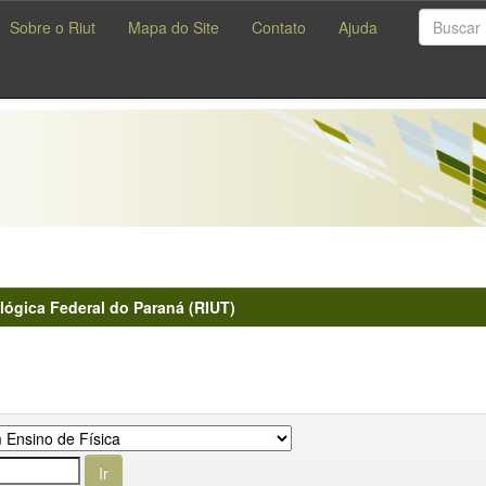
Sobre o Riut
Mapa do Site
Contato
Ajuda
lógica Federal do Paraná (RIUT)