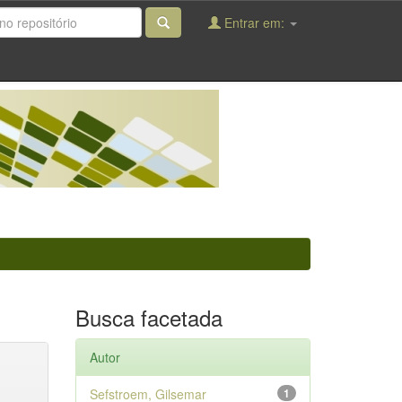
Entrar em:
Busca facetada
Autor
Sefstroem, Gilsemar
1