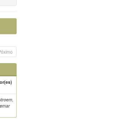
Póximo
or(es)
stroem,
semar