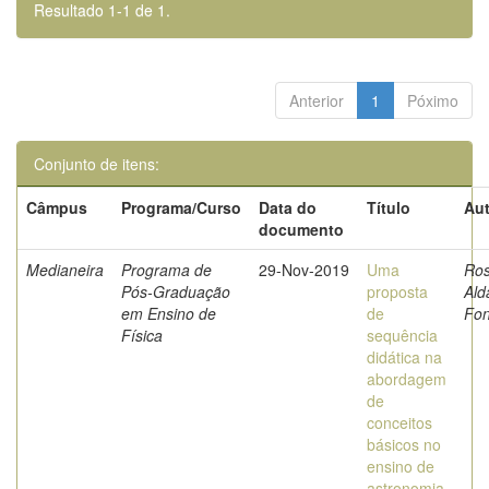
Resultado 1-1 de 1.
Anterior
1
Póximo
Conjunto de itens:
Câmpus
Programa/Curso
Data do
Título
Aut
documento
Medianeira
Programa de
29-Nov-2019
Uma
Ros
Pós-Graduação
proposta
Ald
em Ensino de
de
Fon
Física
sequência
didática na
abordagem
de
conceitos
básicos no
ensino de
astronomia