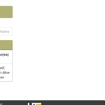
Póximo
or(es)
lli,
n Aline
van
- PR - Brasil