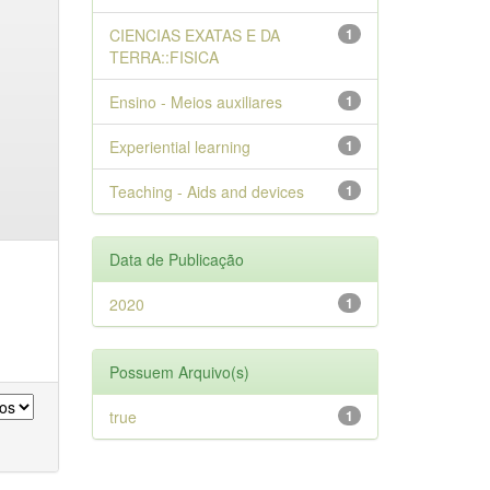
CIENCIAS EXATAS E DA
1
TERRA::FISICA
Ensino - Meios auxiliares
1
Experiential learning
1
Teaching - Aids and devices
1
Data de Publicação
2020
1
Possuem Arquivo(s)
true
1