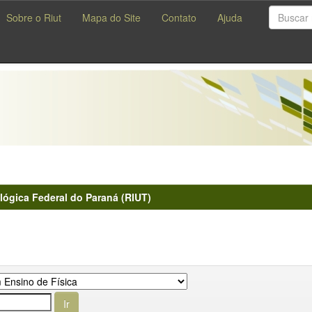
Sobre o Riut
Mapa do Site
Contato
Ajuda
lógica Federal do Paraná (RIUT)