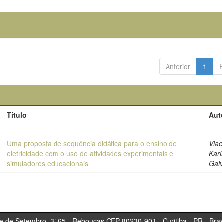
Anterior
1
Título
Aut
Uma proposta de sequência didática para o ensino de
Viace
eletricidade com o uso de atividades experimentais e
Kari
simuladores educacionais
Gal
tembro, 3165 - Rebouças CEP 80230-901 - Curitiba 