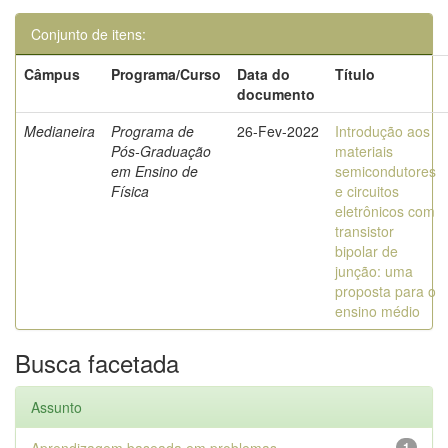
Conjunto de itens:
Câmpus
Programa/Curso
Data do
Título
documento
Medianeira
Programa de
26-Fev-2022
Introdução aos
Pós-Graduação
materiais
em Ensino de
semicondutores
Física
e circuitos
eletrônicos com
transistor
bipolar de
junção: uma
proposta para o
ensino médio
Busca facetada
Assunto
1