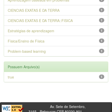
Aprendizagem baseada em problemas
CIENCIAS EXATAS E DA TERRA
1
CIENCIAS EXATAS E DA TERRA::FISICA
1
Estratégias de aprendizagem
1
Física/Ensino de Física
1
Problem-based learning
1
Possuem Arquivo(s)
true
1
Av. Sete de Setembro,
3165 - Rebouças CEP 80230-901 -