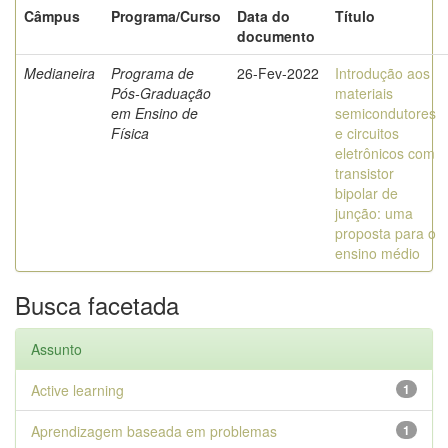
Câmpus
Programa/Curso
Data do
Título
documento
Medianeira
Programa de
26-Fev-2022
Introdução aos
Pós-Graduação
materiais
em Ensino de
semicondutores
Física
e circuitos
eletrônicos com
transistor
bipolar de
junção: uma
proposta para o
ensino médio
Busca facetada
Assunto
Active learning
1
Aprendizagem baseada em problemas
1