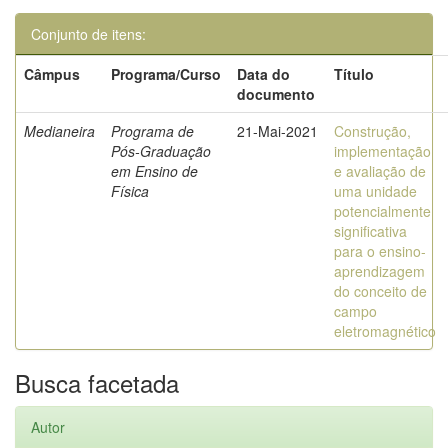
Conjunto de itens:
Câmpus
Programa/Curso
Data do
Título
documento
Medianeira
Programa de
21-Mai-2021
Construção,
Pós-Graduação
implementação
em Ensino de
e avaliação de
Física
uma unidade
potencialmente
significativa
para o ensino-
aprendizagem
do conceito de
campo
eletromagnético
Busca facetada
Autor