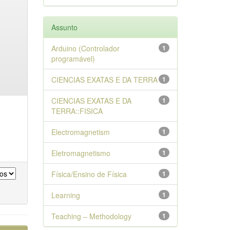
Assunto
Arduino (Controlador
1
programável)
CIENCIAS EXATAS E DA TERRA
1
CIENCIAS EXATAS E DA
1
TERRA::FISICA
Electromagnetism
1
Eletromagnetismo
1
Física/Ensino de Física
1
Learning
1
Teaching – Methodology
1