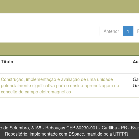
Anterior
1
Título
Au
Construção, implementação e avaliação de uma unidade
Gar
potencialmente significativa para o ensino-aprendizagem do
Ge
conceito de campo eletromagnético
tembro, 3165 - Rebouças CEP 80230-901 - Curitiba 
Repositório, implementado com DSpace, mantido pela UTFPR