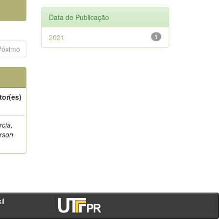
Data de Publicação
2021
1
Póximo
tor(es)
cia,
rson
- PR - Brasil