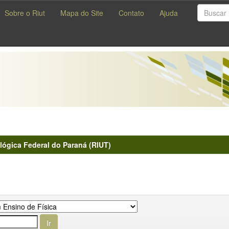
Sobre o Riut
Mapa do Site
Contato
Ajuda
lógica Federal do Paraná (RIUT)