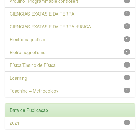
Arduino (Programmable controller)
1
CIENCIAS EXATAS E DA TERRA
1
CIENCIAS EXATAS E DA TERRA::FISICA
1
Electromagnetism
1
Eletromagnetismo
1
Física/Ensino de Física
1
Learning
1
Teaching – Methodology
1
Data de Publicação
2021
1