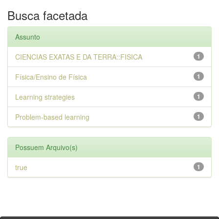
Busca facetada
Assunto
CIENCIAS EXATAS E DA TERRA::FISICA
1
Física/Ensino de Física
1
Learning strategies
1
Problem-based learning
1
Possuem Arquivo(s)
true
1