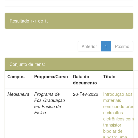
Resultado 1-1 de 1.
Anterior
1
Póximo
Conjunto de itens:
Câmpus
Programa/Curso
Data do
Título
documento
Medianeira
Programa de
26-Fev-2022
Introdução aos
Pós-Graduação
materiais
em Ensino de
semicondutores
Física
e circuitos
eletrônicos com
transistor
bipolar de
junção: uma