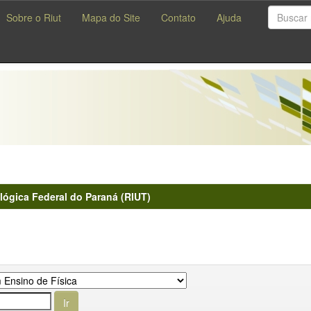
Sobre o Riut
Mapa do Site
Contato
Ajuda
lógica Federal do Paraná (RIUT)