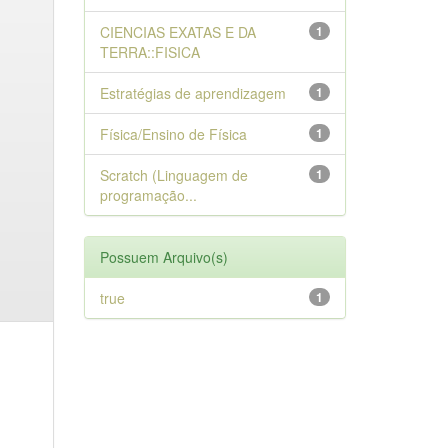
CIENCIAS EXATAS E DA
1
TERRA::FISICA
Estratégias de aprendizagem
1
Física/Ensino de Física
1
Scratch (Linguagem de
1
programação...
Possuem Arquivo(s)
true
1