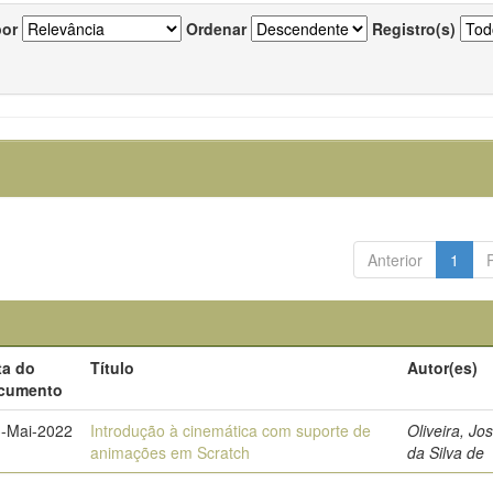
por
Ordenar
Registro(s)
Anterior
1
ta do
Título
Autor(es)
cumento
-Mai-2022
Introdução à cinemática com suporte de
Oliveira, J
animações em Scratch
da Silva de