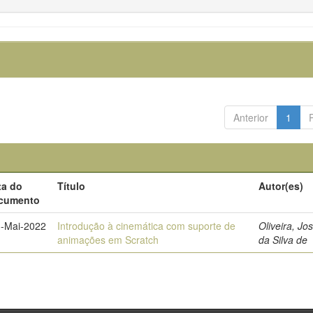
Anterior
1
ta do
Título
Autor(es)
cumento
-Mai-2022
Introdução à cinemática com suporte de
Oliveira, J
animações em Scratch
da Silva de