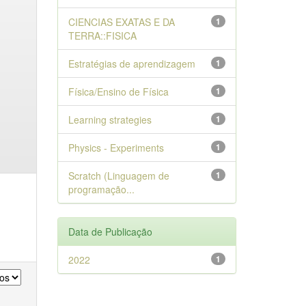
CIENCIAS EXATAS E DA
1
TERRA::FISICA
Estratégias de aprendizagem
1
Física/Ensino de Física
1
Learning strategies
1
Physics - Experiments
1
Scratch (Linguagem de
1
programação...
Data de Publicação
2022
1