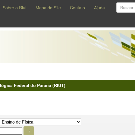
Sobre o Riut
Mapa do Site
Contato
Ajuda
lógica Federal do Paraná (RIUT)