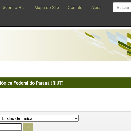
Sobre o Riut
Mapa do Site
Contato
Ajuda
lógica Federal do Paraná (RIUT)