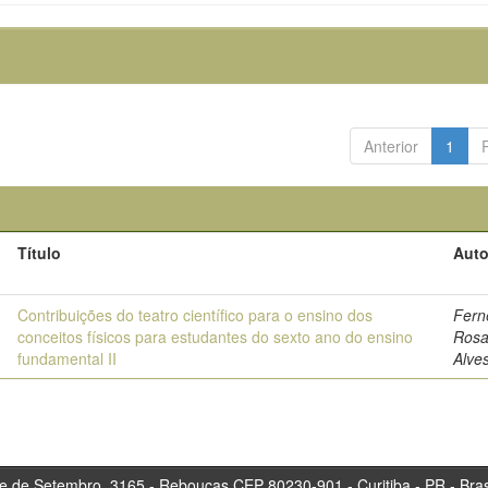
Anterior
1
Título
Auto
o
3
Contribuições do teatro científico para o ensino dos
Fern
conceitos físicos para estudantes do sexto ano do ensino
Rosa
fundamental II
Alve
tembro, 3165 - Rebouças CEP 80230-901 - Curitiba 