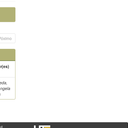
Póximo
r(es)
eda,
ngela
s
- PR - Brasil