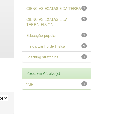
CIENCIAS EXATAS E DA TERRA
1
CIENCIAS EXATAS E DA
1
TERRA::FISICA
Educação popular
1
Física/Ensino de Física
1
Learning strategies
1
Possuem Arquivo(s)
true
1