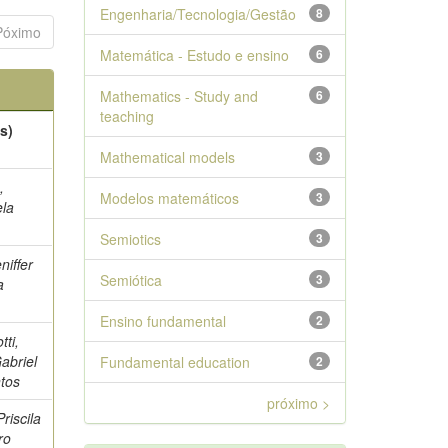
Engenharia/Tecnologia/Gestão
8
Póximo
Matemática - Estudo e ensino
6
Mathematics - Study and
6
teaching
s)
Mathematical models
3
,
Modelos matemáticos
3
ela
Semiotics
3
niffer
Semiótica
3
a
Ensino fundamental
2
tti,
abriel
Fundamental education
2
tos
próximo >
riscila
ro