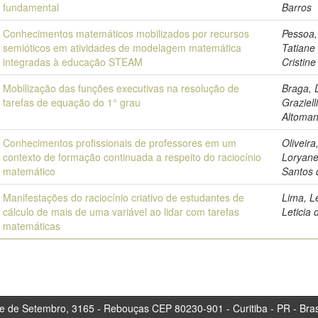
fundamental
Barros
Conhecimentos matemáticos mobilizados por recursos
Pessoa,
semióticos em atividades de modelagem matemática
Tatiane
integradas à educação STEAM
Cristine
Mobilização das funções executivas na resolução de
Braga, 
tarefas de equação do 1° grau
Graziell
Altoman
Conhecimentos profissionais de professores em um
Oliveira
contexto de formação continuada a respeito do raciocínio
Loryan
matemático
Santos 
Manifestações do raciocínio criativo de estudantes de
Lima, L
cálculo de mais de uma variável ao lidar com tarefas
Leticia 
matemáticas
tembro, 3165 - Rebouças CEP 80230-901 - Curitiba 