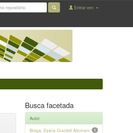
Entrar em:
Busca facetada
Autor
Braga, Dyana Grazielli Altomani
1