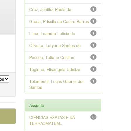
Cruz, Jeniffer Paula da
1
Greca, Priscila de Castro Barros
1
Lima, Leandra Leticia de
1
Oliveira, Loryane Santos de
1
Pessoa, Tatiane Cristine
1
Toginho, Elisângela Udeliza
1
Tolomeotti, Lucas Gabriel dos
1
Santos
Assunto
CIENCIAS EXATAS E DA
8
TERRA::MATEM...