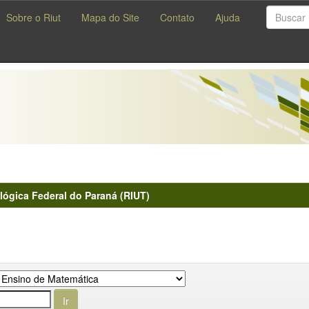
Sobre o Riut
Mapa do Site
Contato
Ajuda
lógica Federal do Paraná (RIUT)