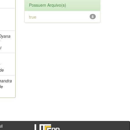
Possuem Arquivo(s)
true
8
Dyana
i
i
,
e
de
eandra
de
- PR - Brasil