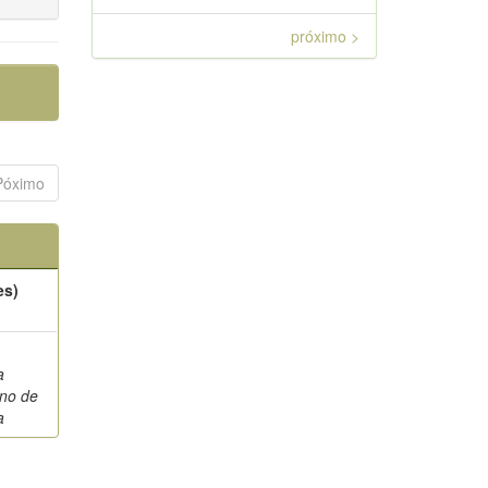
próximo >
Póximo
es)
a
ino de
a