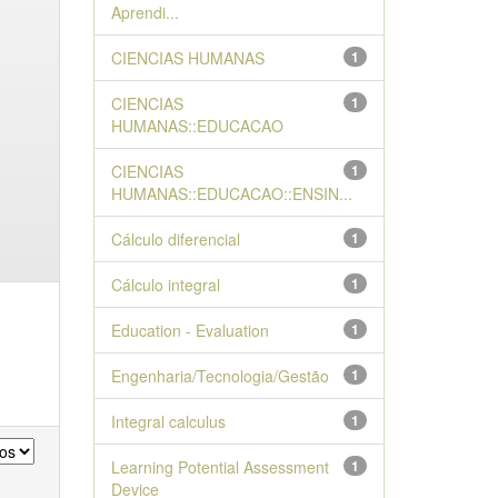
Aprendi...
CIENCIAS HUMANAS
1
CIENCIAS
1
HUMANAS::EDUCACAO
CIENCIAS
1
HUMANAS::EDUCACAO::ENSIN...
Cálculo diferencial
1
Cálculo integral
1
Education - Evaluation
1
Engenharia/Tecnologia/Gestão
1
Integral calculus
1
Learning Potential Assessment
1
Device