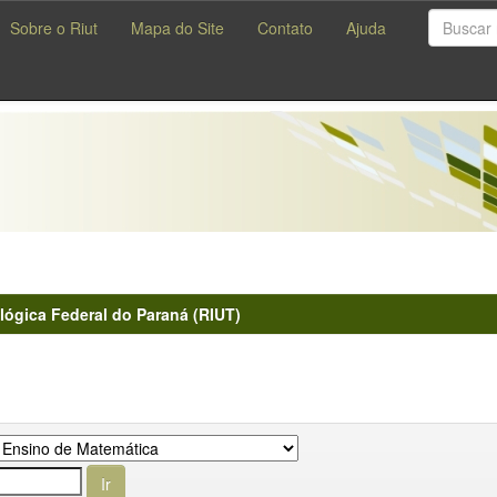
Sobre o Riut
Mapa do Site
Contato
Ajuda
lógica Federal do Paraná (RIUT)