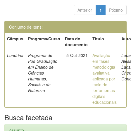
Anterior
1
Póximo
Conjunto de itens:
Câmpus
Programa/Curso
Data do
Título
Auto
documento
Londrina
Programa de
5-Out-2021
Avaliação
Lope
Pós-Graduação
em fases:
Ales
em Ensino de
metodologia
Laris
Ciências
avaliativa
Cherr
Humanas,
aplicada por
Gonç
Sociais e da
meio de
Natureza
ferramentas
digitais
educacionais
Busca facetada
Assunto