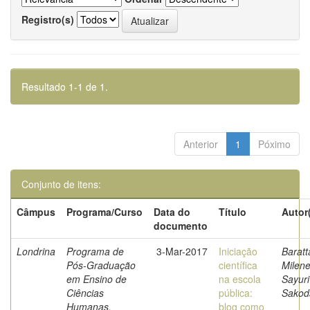
Registro(s)
Resultado 1-1 de 1.
Anterior
1
Póximo
Conjunto de itens:
Câmpus
Programa/Curso
Data do
Título
Autor
documento
Londrina
Programa de
3-Mar-2017
Iniciação
Baratt
Pós-Graduação
científica
Milen
em Ensino de
na escola
Sayuri
Ciências
pública:
Sakod
Humanas,
blog como