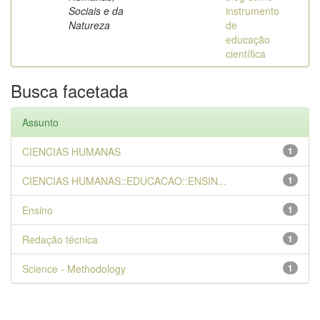
Sociais e da
instrumento
Natureza
de
educação
científica
Busca facetada
Assunto
CIENCIAS HUMANAS
1
CIENCIAS HUMANAS::EDUCACAO::ENSIN...
1
Ensino
1
Redação técnica
1
Science - Methodology
1