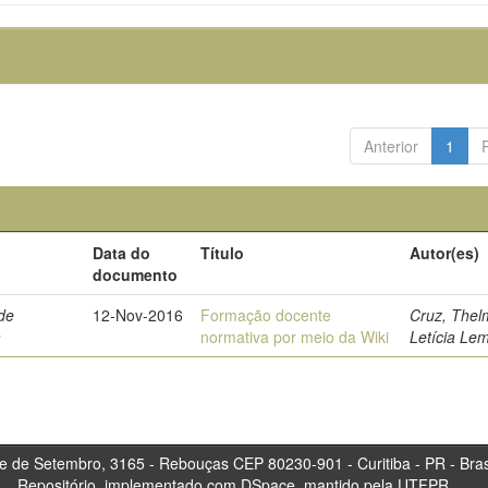
Anterior
1
Data do
Título
Autor(es)
documento
de
12-Nov-2016
Formação docente
Cruz, Thel
a
normativa por meio da Wiki
Letícia Le
tembro, 3165 - Rebouças CEP 80230-901 - Curitiba 
Repositório, implementado com DSpace, mantido pela UTFPR