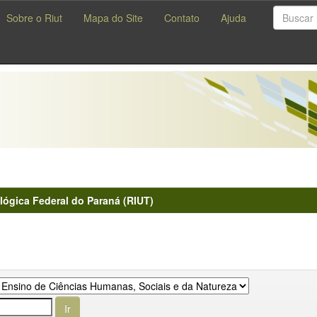
Sobre o Riut
Mapa do Site
Contato
Ajuda
lógica Federal do Paraná (RIUT)