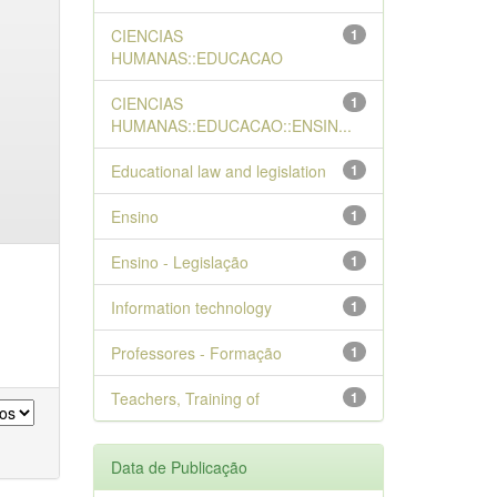
CIENCIAS
1
HUMANAS::EDUCACAO
CIENCIAS
1
HUMANAS::EDUCACAO::ENSIN...
Educational law and legislation
1
Ensino
1
Ensino - Legislação
1
Information technology
1
Professores - Formação
1
Teachers, Training of
1
Data de Publicação