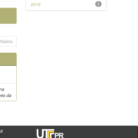
2016
1
Póximo
ma
mes da
- PR - Brasil