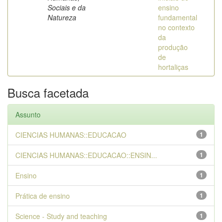
Sociais e da
ensino
Natureza
fundamental
no contexto
da
produção
de
hortaliças
Busca facetada
Assunto
CIENCIAS HUMANAS::EDUCACAO
1
CIENCIAS HUMANAS::EDUCACAO::ENSIN...
1
Ensino
1
Prática de ensino
1
Science - Study and teaching
1