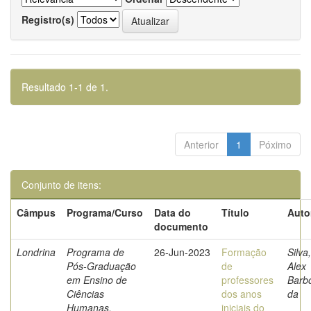
Registro(s)
Resultado 1-1 de 1.
Anterior
1
Póximo
Conjunto de itens:
Câmpus
Programa/Curso
Data do
Título
Auto
documento
Londrina
Programa de
26-Jun-2023
Formação
Silva,
Pós-Graduação
de
Alex
em Ensino de
professores
Barb
Ciências
dos anos
da
Humanas,
iniciais do