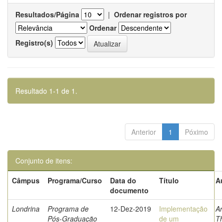
Resultados/Página
|
Ordenar registros por
Ordenar
Registro(s)
Resultado 1-1 de 1.
Anterior
1
Póximo
Conjunto de itens:
Câmpus
Programa/Curso
Data do
Título
A
documento
Londrina
Programa de
12-Dez-2019
Implementação
Ar
Pós-Graduação
de um
T