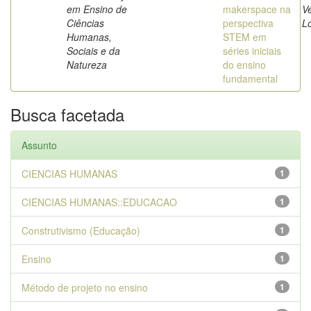
em Ensino de
makerspace na
Ve
Ciências
perspectiva
L
Humanas,
STEM em
Sociais e da
séries iniciais
Natureza
do ensino
fundamental
Busca facetada
Assunto
CIENCIAS HUMANAS
1
CIENCIAS HUMANAS::EDUCACAO
1
Construtivismo (Educação)
1
Ensino
1
Método de projeto no ensino
1