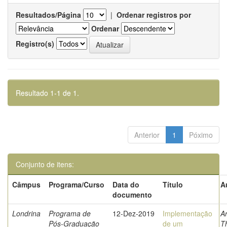
Resultados/Página
|
Ordenar registros por
Ordenar
Registro(s)
Resultado 1-1 de 1.
Anterior
1
Póximo
Conjunto de itens:
Câmpus
Programa/Curso
Data do
Título
A
documento
Londrina
Programa de
12-Dez-2019
Implementação
Ar
Pós-Graduação
de um
T