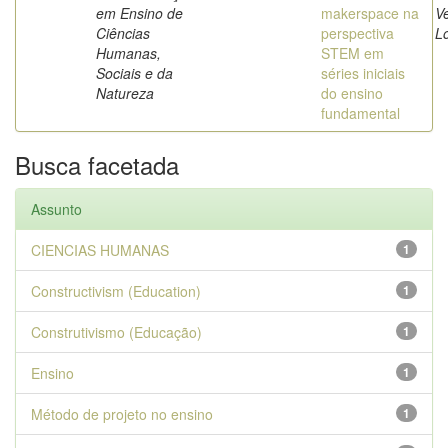
em Ensino de
makerspace na
Ve
Ciências
perspectiva
L
Humanas,
STEM em
Sociais e da
séries iniciais
Natureza
do ensino
fundamental
Busca facetada
Assunto
CIENCIAS HUMANAS
1
Constructivism (Education)
1
Construtivismo (Educação)
1
Ensino
1
Método de projeto no ensino
1