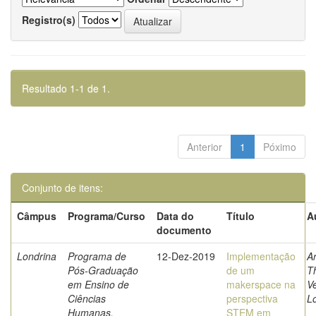
Registro(s)
Resultado 1-1 de 1.
Anterior
1
Póximo
Conjunto de itens:
Câmpus
Programa/Curso
Data do
Título
A
documento
Londrina
Programa de
12-Dez-2019
Implementação
Ar
Pós-Graduação
de um
T
em Ensino de
makerspace na
Ve
Ciências
perspectiva
L
Humanas,
STEM em