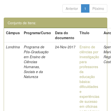
Anterior
1
Póximo
Conjunto de itens:
Câmpus
Programa/Curso
Data do
Título
Auto
documento
Londrina
Programa de
24-Nov-2017
Ensino de
Sper
Pós-Graduação
ciências por
Mari
em Ensino de
investigação
Regi
Ciências
para
Cost
Humanas,
professores
Sociais e da
da
Natureza
educação
básica:
dificuldades
e
experiências
de sucesso
em oficinas