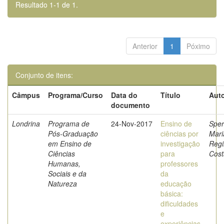
Resultado 1-1 de 1.
Anterior
1
Póximo
Conjunto de itens:
Câmpus
Programa/Curso
Data do
Título
Auto
documento
Londrina
Programa de
24-Nov-2017
Ensino de
Sper
Pós-Graduação
ciências por
Mari
em Ensino de
investigação
Regi
Ciências
para
Cost
Humanas,
professores
Sociais e da
da
Natureza
educação
básica:
dificuldades
e
experiências