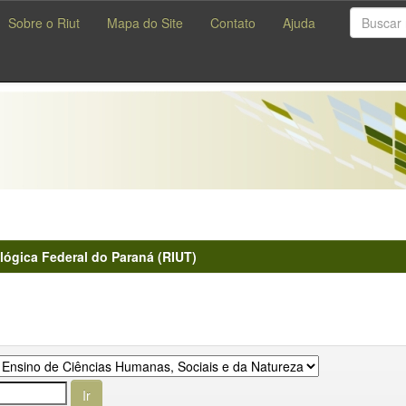
Sobre o Riut
Mapa do Site
Contato
Ajuda
lógica Federal do Paraná (RIUT)