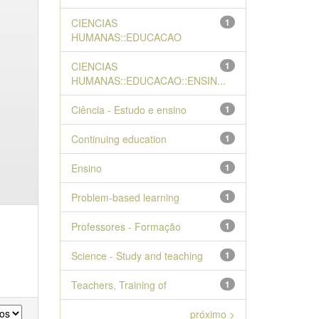
CIENCIAS
1
HUMANAS::EDUCACAO
CIENCIAS
1
HUMANAS::EDUCACAO::ENSIN...
Ciência - Estudo e ensino
1
Continuing education
1
Ensino
1
Problem-based learning
1
Professores - Formação
1
Science - Study and teaching
1
Teachers, Training of
1
próximo >