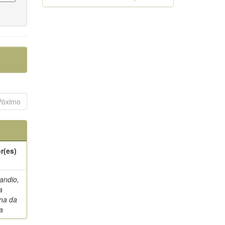
Póximo
r(es)
andio,
a
na da
a