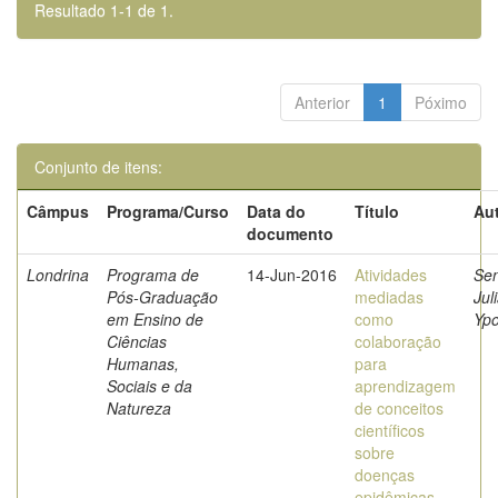
Resultado 1-1 de 1.
Anterior
1
Póximo
Conjunto de itens:
Câmpus
Programa/Curso
Data do
Título
Aut
documento
Londrina
Programa de
14-Jun-2016
Atividades
Se
Pós-Graduação
mediadas
Jul
em Ensino de
como
Ypo
Ciências
colaboração
Humanas,
para
Sociais e da
aprendizagem
Natureza
de conceitos
científicos
sobre
doenças
epidêmicas