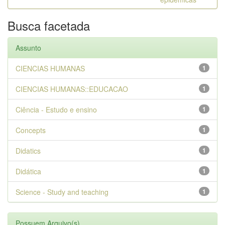
Busca facetada
Assunto
CIENCIAS HUMANAS
1
CIENCIAS HUMANAS::EDUCACAO
1
Ciência - Estudo e ensino
1
Concepts
1
Didatics
1
Didática
1
Science - Study and teaching
1
Possuem Arquivo(s)