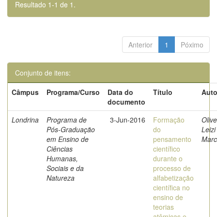
Resultado 1-1 de 1.
Anterior
1
Póximo
Conjunto de itens:
Câmpus
Programa/Curso
Data do
Título
Auto
documento
Londrina
Programa de
3-Jun-2016
Formação
Olive
Pós-Graduação
do
Leizi
em Ensino de
pensamento
Marc
Ciências
científico
Humanas,
durante o
Sociais e da
processo de
Natureza
alfabetização
científica no
ensino de
teorias
atômicas e