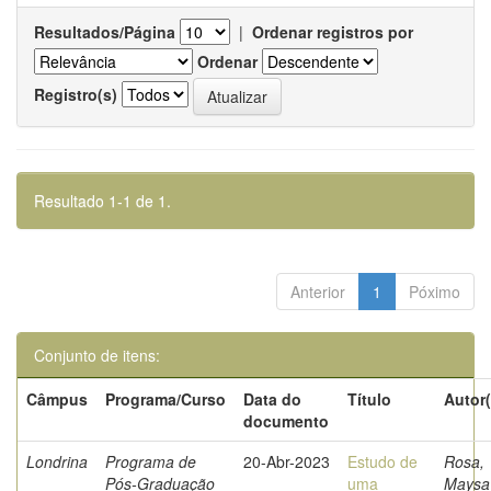
Resultados/Página
|
Ordenar registros por
Ordenar
Registro(s)
Resultado 1-1 de 1.
Anterior
1
Póximo
Conjunto de itens:
Câmpus
Programa/Curso
Data do
Título
Autor(
documento
Londrina
Programa de
20-Abr-2023
Estudo de
Rosa,
Pós-Graduação
uma
Maysa