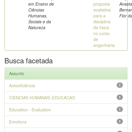
em Ensino de
proposta
Anasta
Ciências
avaliativa
Berna
Humanas,
para a
Flor d
Sociais e da
disciplina
Natureza
de física
no curso
de
engenharia
Busca facetada
Assunto
Autoeficiência
1
CIENCIAS HUMANAS::EDUCACAO
1
Education - Evaluation
1
Emotions
1