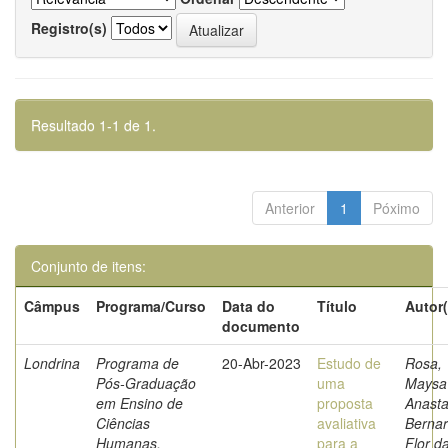
Registro(s)
Resultado 1-1 de 1.
Anterior
1
Póximo
Conjunto de itens:
Câmpus
Programa/Curso
Data do
Título
Autor(
documento
Londrina
Programa de
20-Abr-2023
Estudo de
Rosa,
Pós-Graduação
uma
Maysa
em Ensino de
proposta
Anasta
Ciências
avaliativa
Berna
Humanas,
para a
Flor d