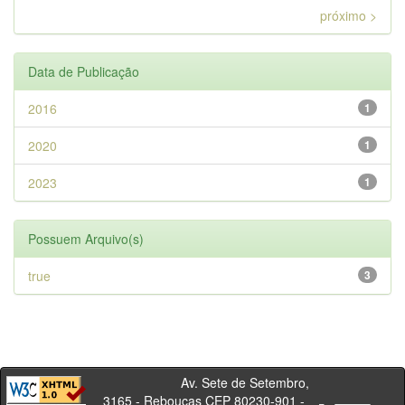
próximo >
Data de Publicação
2016
1
2020
1
2023
1
Possuem Arquivo(s)
true
3
Av. Sete de Setembro,
3165 - Rebouças CEP 80230-901 -