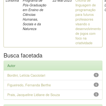
Londrina
Programa de
22-Mai-2023
Oficina de
B
Pós-Graduação
linguagem de
L
em Ensino de
programação
Ciências
para futuros
Humanas,
professores
Sociais e da
visando o
Natureza
desenvolvimento
de jogos com
foco na
criatividade
Busca facetada
Autor
Bordini, Letícia Cacciolari
1
Figueiredo, Fernanda Berthe
1
Prais, Jacqueline Lidiane de Souza
1