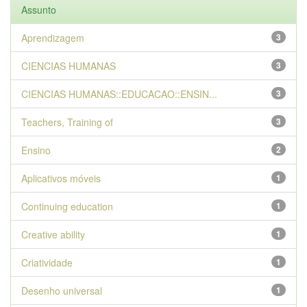
Assunto
Aprendizagem
3
CIENCIAS HUMANAS
3
CIENCIAS HUMANAS::EDUCACAO::ENSIN...
3
Teachers, Training of
3
Ensino
2
Aplicativos móveis
1
Continuing education
1
Creative ability
1
Criatividade
1
Desenho universal
1