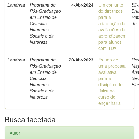
Londrina
Programa de
4-Abr-2024
Um conjunto
Silv
Pós-Graduação
de diretrizes
Bru
em Ensino de
para a
Raf
Ciências
adaptação de
da
Humanas,
avaliações de
Sociais e da
aprendizagem
Natureza
para alunos
com TDAH
Londrina
Programa de
20-Abr-2023
Estudo de
Ros
Pós-Graduação
uma proposta
Ma
em Ensino de
avaliativa
Ana
Ciências
para a
Ber
Humanas,
disciplina de
Flo
Sociais e da
física no
Natureza
curso de
engenharia
Busca facetada
Autor