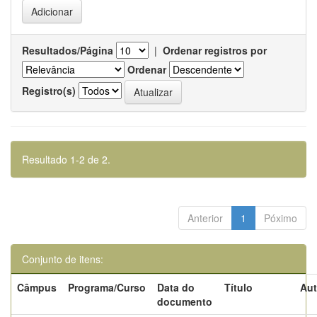
Resultados/Página
|
Ordenar registros por
Ordenar
Registro(s)
Resultado 1-2 de 2.
Anterior
1
Póximo
Conjunto de itens:
Câmpus
Programa/Curso
Data do
Título
Aut
documento