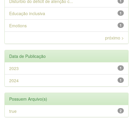
Distúrbio do déficit de atenção c...
1
Educação inclusiva
1
Emotions
1
próximo >
Data de Publicação
2023
1
2024
1
Possuem Arquivo(s)
true
2