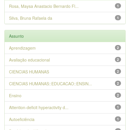
Rosa, Maysa Anastacio Bernardo Fl...
1
Silva, Bruna Rafaela da
1
Assunto
Aprendizagem
2
Avaliação educacional
2
CIENCIAS HUMANAS
2
CIENCIAS HUMANAS::EDUCACAO::ENSIN...
2
Ensino
2
Attention-deficit hyperactivity d...
1
Autoeficiência
1