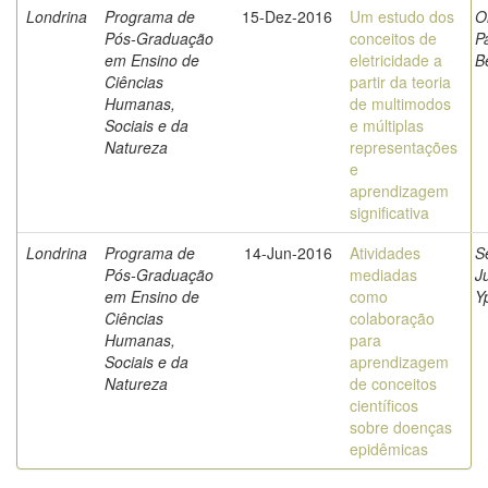
Londrina
Programa de
15-Dez-2016
Um estudo dos
Ol
Pós-Graduação
conceitos de
Pa
em Ensino de
eletricidade a
B
Ciências
partir da teoria
Humanas,
de multimodos
Sociais e da
e múltiplas
Natureza
representações
e
aprendizagem
significativa
Londrina
Programa de
14-Jun-2016
Atividades
S
Pós-Graduação
mediadas
J
em Ensino de
como
Y
Ciências
colaboração
Humanas,
para
Sociais e da
aprendizagem
Natureza
de conceitos
científicos
sobre doenças
epidêmicas