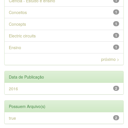
Ciência - Estudo e ensino
1
Conceitos
1
Concepts
1
Electric circuits
1
Ensino
1
próximo >
Data de Publicação
2016
2
Possuem Arquivo(s)
true
2