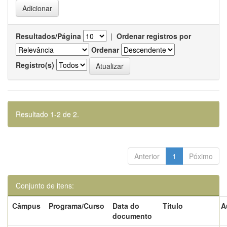
Resultados/Página
|
Ordenar registros por
Ordenar
Registro(s)
Resultado 1-2 de 2.
Anterior
1
Póximo
Conjunto de itens:
Câmpus
Programa/Curso
Data do
Título
A
documento