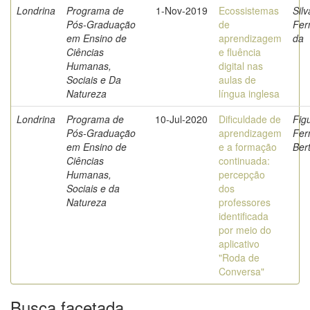
Londrina
Programa de
1-Nov-2019
Ecossistemas
Silv
Pós-Graduação
de
Fer
em Ensino de
aprendizagem
da
Ciências
e fluência
Humanas,
digital nas
Sociais e Da
aulas de
Natureza
língua inglesa
Londrina
Programa de
10-Jul-2020
Dificuldade de
Fig
Pós-Graduação
aprendizagem
Fer
em Ensino de
e a formação
Ber
Ciências
continuada:
Humanas,
percepção
Sociais e da
dos
Natureza
professores
identificada
por meio do
aplicativo
"Roda de
Conversa"
Busca facetada