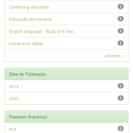
Continuing education
1
Educação permanente
1
English language - Study and teac...
1
Letramento digital
1
próximo >
Data de Publicação
2019
1
2020
1
Possuem Arquivo(s)
true
2