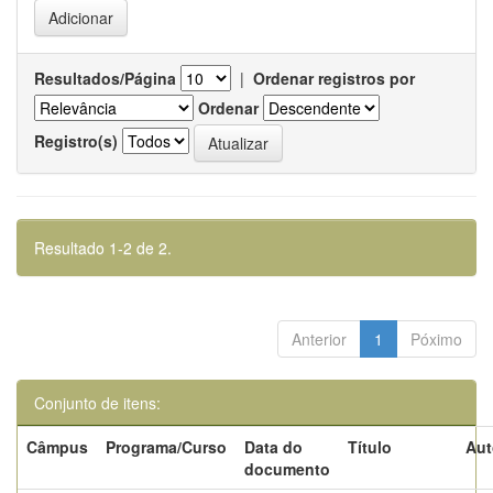
Resultados/Página
|
Ordenar registros por
Ordenar
Registro(s)
Resultado 1-2 de 2.
Anterior
1
Póximo
Conjunto de itens:
Câmpus
Programa/Curso
Data do
Título
Aut
documento