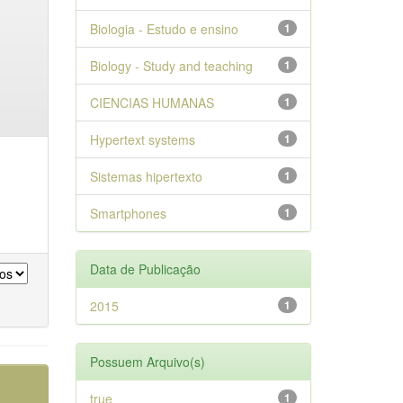
Biologia - Estudo e ensino
1
Biology - Study and teaching
1
CIENCIAS HUMANAS
1
Hypertext systems
1
Sistemas hipertexto
1
Smartphones
1
Data de Publicação
2015
1
Possuem Arquivo(s)
true
1