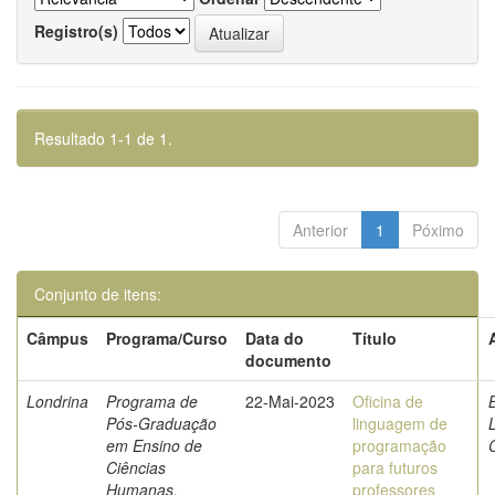
Registro(s)
Resultado 1-1 de 1.
Anterior
1
Póximo
Conjunto de itens:
Câmpus
Programa/Curso
Data do
Título
documento
Londrina
Programa de
22-Mai-2023
Oficina de
B
Pós-Graduação
linguagem de
L
em Ensino de
programação
Ciências
para futuros
Humanas,
professores