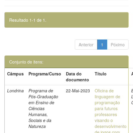
Resultado 1-1 de 1.
Anterior
1
Póximo
Conjunto de itens:
Câmpus
Programa/Curso
Data do
Título
documento
Londrina
Programa de
22-Mai-2023
Oficina de
B
Pós-Graduação
linguagem de
L
em Ensino de
programação
Ciências
para futuros
Humanas,
professores
Sociais e da
visando o
Natureza
desenvolvimento
de jogos com