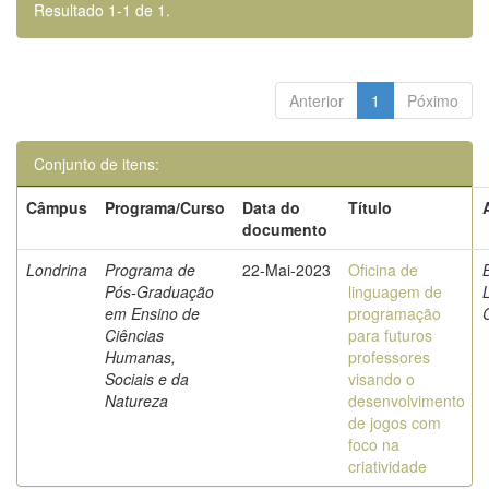
Resultado 1-1 de 1.
Anterior
1
Póximo
Conjunto de itens:
Câmpus
Programa/Curso
Data do
Título
documento
Londrina
Programa de
22-Mai-2023
Oficina de
B
Pós-Graduação
linguagem de
L
em Ensino de
programação
Ciências
para futuros
Humanas,
professores
Sociais e da
visando o
Natureza
desenvolvimento
de jogos com
foco na
criatividade