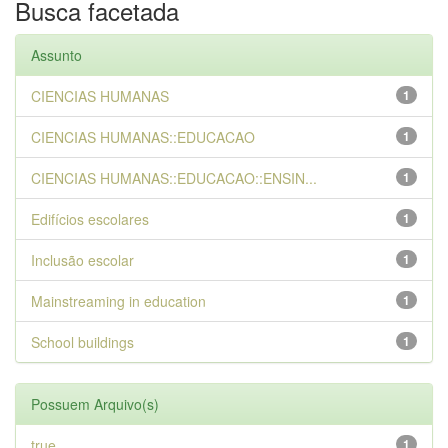
Busca facetada
Assunto
CIENCIAS HUMANAS
1
CIENCIAS HUMANAS::EDUCACAO
1
CIENCIAS HUMANAS::EDUCACAO::ENSIN...
1
Edifícios escolares
1
Inclusão escolar
1
Mainstreaming in education
1
School buildings
1
Possuem Arquivo(s)
true
1