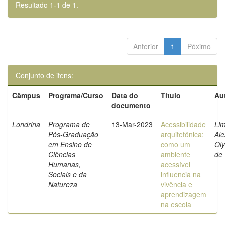
Resultado 1-1 de 1.
Anterior
1
Póximo
Conjunto de itens:
Câmpus
Programa/Curso
Data do
Título
Au
documento
Londrina
Programa de
13-Mar-2023
Acessibilidade
Lim
Pós-Graduação
arquitetônica:
Al
em Ensino de
como um
Ol
Ciências
ambiente
de
Humanas,
acessível
Sociais e da
influencia na
Natureza
vivência e
aprendizagem
na escola