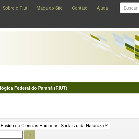
Sobre o Riut
Mapa do Site
Contato
Ajuda
lógica Federal do Paraná (RIUT)