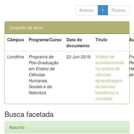
Anterior
1
Póximo
Conjunto de itens:
Câmpus
Programa/Curso
Data do
Título
Au
documento
Londrina
Programa de
22-Jun-2016
Vídeos de
Fr
Pós-Graduação
entretenimento
Pe
em Ensino de
no ensino de
He
Ciências
ciências:
de
Humanas,
aprendizagem
Sociais e da
de biomas
Natureza
brasileiros e
mundiais
Busca facetada
Assunto