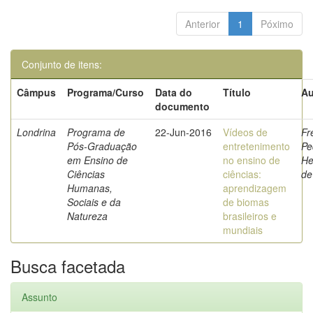
Anterior
1
Póximo
Conjunto de itens:
Câmpus
Programa/Curso
Data do
Título
Au
documento
Londrina
Programa de
22-Jun-2016
Vídeos de
Fr
Pós-Graduação
entretenimento
Pe
em Ensino de
no ensino de
He
Ciências
ciências:
de
Humanas,
aprendizagem
Sociais e da
de biomas
Natureza
brasileiros e
mundiais
Busca facetada
Assunto