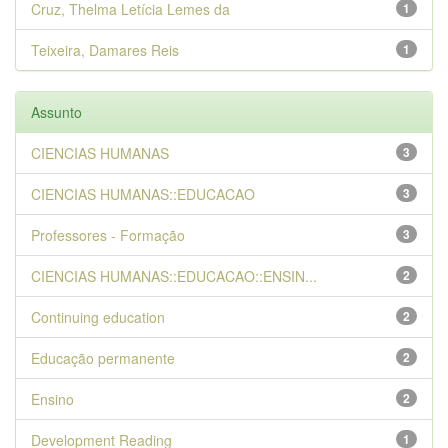
Cruz, Thelma Letícia Lemes da
1
Teixeira, Damares Reis
1
Assunto
CIENCIAS HUMANAS
3
CIENCIAS HUMANAS::EDUCACAO
3
Professores - Formação
3
CIENCIAS HUMANAS::EDUCACAO::ENSIN...
2
Continuing education
2
Educação permanente
2
Ensino
2
Development Reading
1