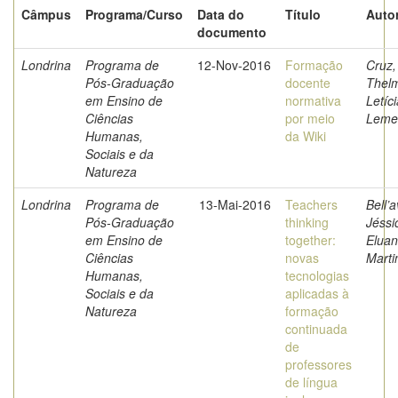
Câmpus
Programa/Curso
Data do
Título
Autor
documento
Londrina
Programa de
12-Nov-2016
Formação
Cruz,
Pós-Graduação
docente
Thel
em Ensino de
normativa
Letíci
Ciências
por meio
Leme
Humanas,
da Wiki
Sociais e da
Natureza
Londrina
Programa de
13-Mai-2016
Teachers
Bell’a
Pós-Graduação
thinking
Jéssi
em Ensino de
together:
Eluan
Ciências
novas
Martin
Humanas,
tecnologias
Sociais e da
aplicadas à
Natureza
formação
continuada
de
professores
de língua