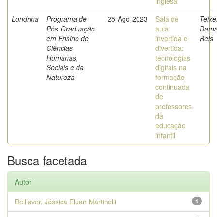
inglesa
Londrina
Programa de
25-Ago-2023
Sala de
Teixei
Pós-Graduação
aula
Dama
em Ensino de
invertida e
Reis
Ciências
divertida:
Humanas,
tecnologias
Sociais e da
digitais na
Natureza
formação
continuada
de
professores
da
educação
infantil
Busca facetada
Autor
Bell’aver, Jéssica Eluan Martinelli
1